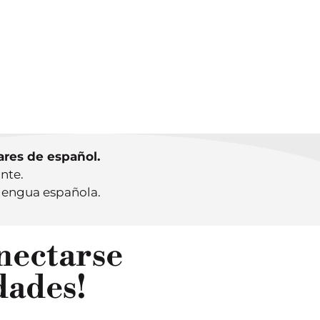
MO FUNCIONAN LAS
ES PARTICULARES?
 INFORMACIÓN
ares de español.
nte.
 lengua española.
nectarse
dades!