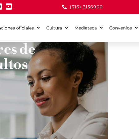
(316) 3156900
aciones oficiales
Cultura
Mediateca
Convenios
res de
ultos