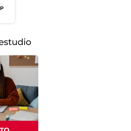
OP
estudio