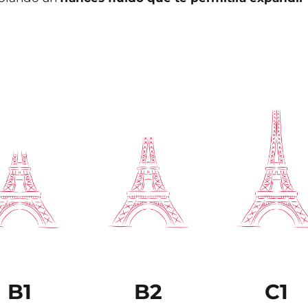
ninguno de los
interlocutores.
B1
B2
C1