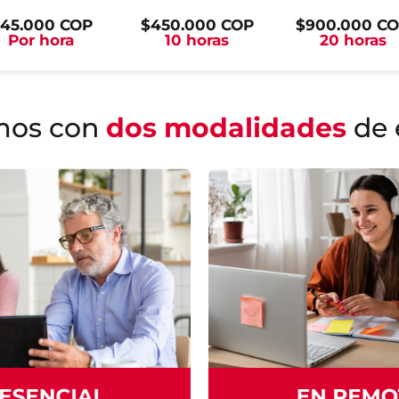
45.000 COP
$450.000 COP
$900.000 C
Por hora
10 horas
20 horas
mos con
dos modalidades
de 