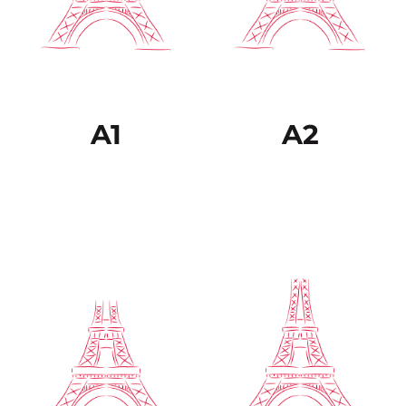
situaciones de trabajo, de
especialización. Puede
estudio o de ocio. Sabe
relacionarse con
desenvolverse en la
hablantes nativos con un
mayor parte de las
grado suficiente de
situaciones que pueden
fluidez y naturalidad de
surgir durante un viaje
modo que la
por zonas donde se
comunicación se realice
utiliza la lengua.
sin esfuerzo por parte de
ninguno de los
interlocutores.
A1
A2
Es capaz de comprender
El estudiante puede
una amplia variedad de
comprender sin ningún
textos extensos y con
esfuerzo prácticamente
cierto nivel de exigencia,
todo lo que lee o
así como reconocer en
escucha. Puede volver a
ellos sentidos implícitos.
plantear los hechos y
Sabe expresarse de
argumentos
forma fluida y
provenientes de