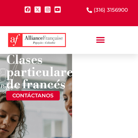
(316) 3156900
Clases
particulares
¿CÓMO
FUNCIONAN
de francés
LAS CLASES
PARTICULARES
CONTÁCTANOS
MÁS
INFORMACIÓN