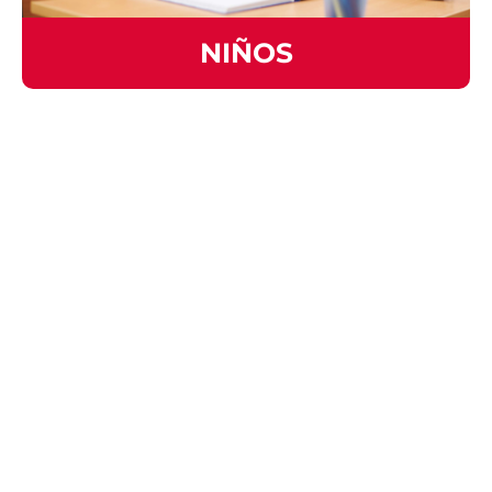
NIÑOS
¿Quieres
Conoce
recibir
nuestra
atención
sede
personalizada?
DESCUBRE
NUESTRA
PONTE EN
SEDE AQUÍ
CONTACTO
CON
NOSOTROS