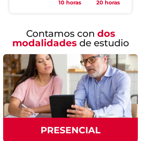
10 horas
20 horas
Asistirás a tus clases presenciales donde
vivirás nuestra metodología interactiva y
eficaz para el aprendizaje del idioma.
Contamos con
dos
modalidades
de estudio
EN REMOTO
Estos cursos ofrecen flexibilidad de interactuar
con personas de diversas ubicaciones
geográficas y culturas, enriqueciendo tu
experiencia educativa y facilitando el proceso
de aprendizaje ayudándote a alcanzar un mejor
dominio en el idioma.