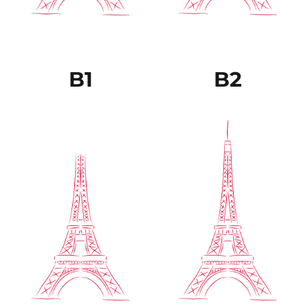
espontánea sin muestras
diferentes fuentes, tanto
muy evidentes de
escritas como verbales,
esfuerzo para encontrar
resumiéndoles de forma
la expresión adecuada.
coherente.
B1
B2